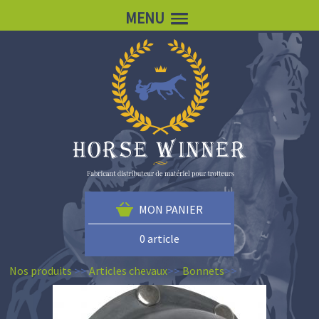
MENU
MON PANIER
0 article
Nos produits
>>
Articles chevaux
>>
Bonnets
>>