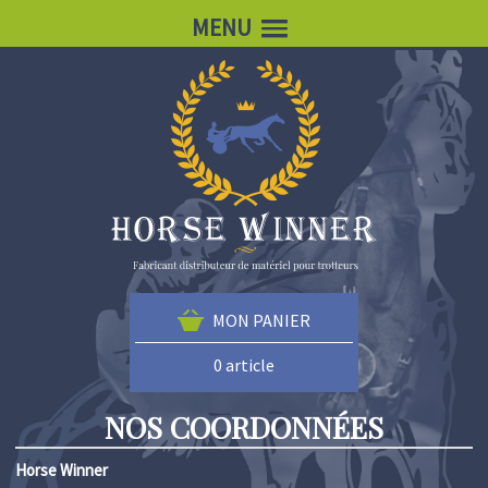
MENU
MON PANIER
0 article
NOS COORDONNÉES
Horse Winner