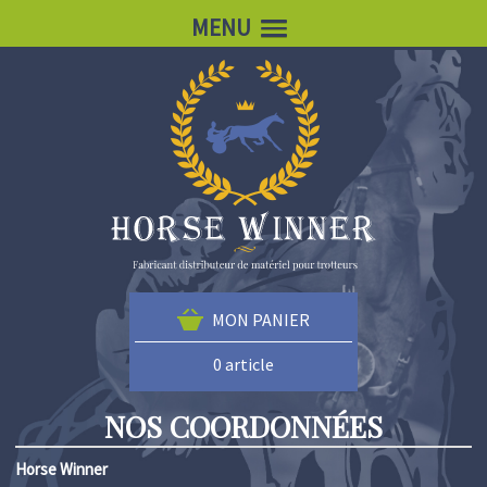
MENU
MON PANIER
0 article
NOS COORDONNÉES
Horse Winner